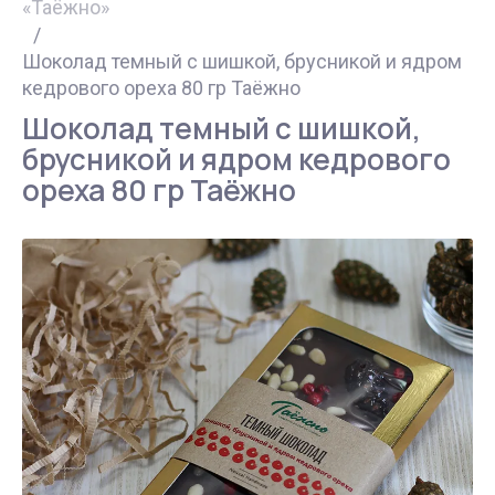
Для сердца и
наборы
правильно
«Таёжно»
Масла
Сибирский
сосудов
/
Бальзамы
растительные
кедр
Растительные
Очищение и
Шоколад темный с шишкой, брусникой и ядром
Для
масла
восстановление
кедрового ореха 80 гр Таёжно
Животные
Товары для
нормализации
организма
жиры
здоровья
Шоколад темный с шишкой,
пищеварения
брусникой и ядром кедрового
Спортивное
Рыбные
Пантовая
ореха 80 гр Таёжно
питание
деликатесы
продукция
Мясные
Алтайская,
деликатесы
Сибирская
косметика
Мясная
консервация
Соевая
продукция
Ягоды, грибы
Напитки,
Иван-чай
соки,