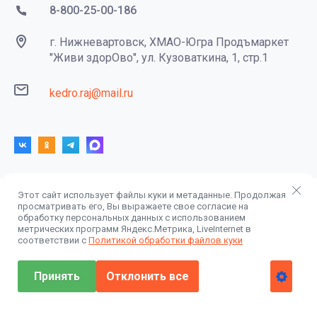
8-800-25-00-186
г. Нижневартовск, ХМАО-Югра Продъмаркет
"Живи здорОво", ул. Кузоваткина, 1, стр.1
kedro.raj@mail.ru
Этот сайт использует файлы куки и метаданные. Продолжая
просматривать его, Вы выражаете свое согласие на
© 2014 - 2026 ООО "Центр-Сибирь" КедроРай
обработку персональных данных с использованием
Политика конфиденциальности
метрических программ Яндекс.Метрика, LiveInternet в
соответствии с
Политикой обработки файлов куки
Принять
Отклонить все
создать интернет магазин
, megagroup.ru