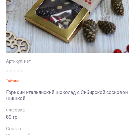
коктейли,
Травяные
молоко
сборы
Без глютена
Бальзамы,
сиропы
Кокосовая
продукция
Какао-бобы,
кэроб
Подарочные
Артикул:
нет
наборы
Таёжно
Горький итальянский шоколад с Сибирской сосновой
шишкой.
Фасовка
80 гр.
Состав