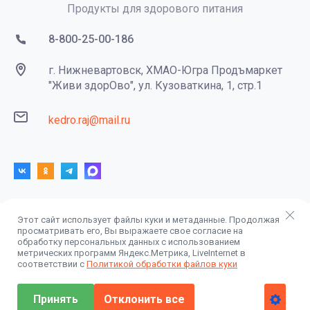
Продукты для здорового питания
8-800-25-00-186
г. Нижневартовск, ХМАО-Югра Продъмаркет
"Живи здорОво", ул. Кузоваткина, 1, стр.1
kedro.raj@mail.ru
Этот сайт использует файлы куки и метаданные. Продолжая
просматривать его, Вы выражаете свое согласие на
© 2014 - 2026 ООО "Центр-Сибирь" КедроРай
обработку персональных данных с использованием
Политика конфиденциальности
метрических программ Яндекс.Метрика, LiveInternet в
соответствии с
Политикой обработки файлов куки
Принять
Отклонить все