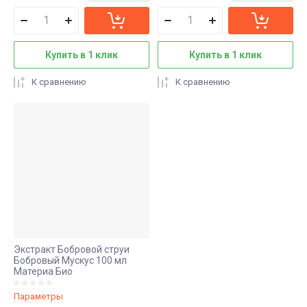
коктейли,
Травяные
молоко
сборы
Без глютена
Купить в 1 клик
Купить в 1 клик
Бальзамы,
сиропы
Кокосовая
К сравнению
К сравнению
продукция
Какао-бобы,
кэроб
Подарочные
наборы
Экстракт Бобровой струи
Бобровый Мускус 100 мл
Материа Био
Параметры