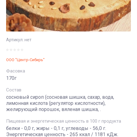
коктейли,
Травяные
молоко
сборы
Без глютена
Бальзамы,
сиропы
Кокосовая
Артикул:
нет
продукция
Какао-бобы,
кэроб
Подарочные
ООО "Центр-Сибирь"
наборы
Фасовка
170г
Состав
сосновый сироп (сосновая шишка, сахар, вода,
лимонная кислота (регулятор кислотности),
желирующий порошок, вяленая шишка, .
Пищевая и энергетическая ценность в 100 г продукта
белки - 0,0 г, жиры - 0,1 г, углеводы - 56,0 г.
Энергетическая ценность - 265 ккал / 1181 кДж.